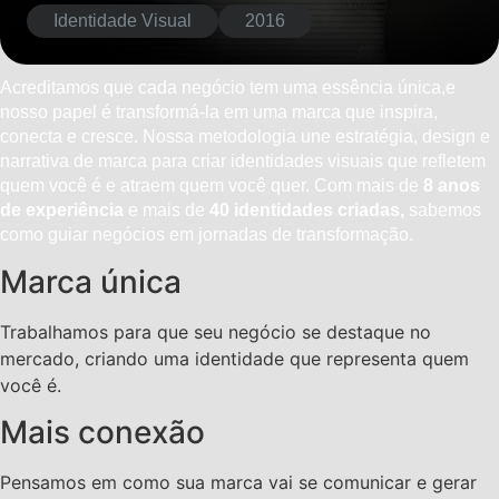
Identidade Visual
2016
Acreditamos que cada negócio tem uma essência única,e
nosso papel é transformá-la em uma marca que inspira,
conecta e cresce. Nossa metodologia une estratégia, design e
narrativa de marca para criar identidades visuais que refletem
quem você é e atraem quem você quer. Com mais de
8 anos
de experiência
e mais de
40 identidades criadas,
sabemos
como guiar negócios em jornadas de transformação.
Marca única
Trabalhamos para que seu negócio se destaque no
mercado, criando uma identidade que representa quem
você é.
Mais conexão
Pensamos em como sua marca vai se comunicar e gerar