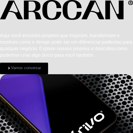
Aqui você encontra projetos que inspiram, transformam e
mostram como o design pode ser um diferencial poderoso para
qualquer negócio. Explore nossos projetos e descubra como
podemos criar algo único para você também.
Vamos conversar