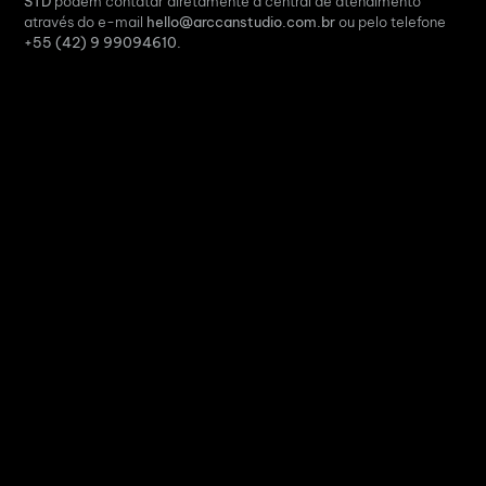
STD
podem contatar diretamente a central de atendimento
através do e-mail
hello@arccanstudio.com.br
ou pelo telefone
+55 (42) 9 99094610.