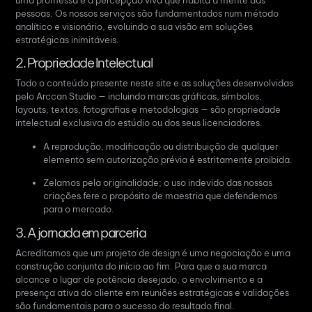
uma promessa e a percepção viva que habita a mente das
pessoas
. Os nossos serviços são fundamentados num método
analítico e visionário, evoluindo a sua visão em soluções
estratégicas inimitáveis.
2. Propriedade Intelectual
Todo o conteúdo presente neste site e as soluções desenvolvidas
pelo Arccan Studio — incluindo marcas gráficas, símbolos,
layouts, textos, fotografias e metodologias — são propriedade
intelectual exclusiva do estúdio ou dos seus licenciadores
.
A reprodução, modificação ou distribuição de qualquer
elemento sem autorização prévia é estritamente proibida.
Zelamos pela originalidade; o uso indevido das nossas
criações fere o propósito de maestria que defendemos
para o mercado.
3. A jornada em parceria
Acreditamos que um projeto de design é uma negociação e uma
construção conjunta do início ao fim
.
Para que a sua marca
alcance o lugar de potência desejado, o envolvimento e a
presença ativa do cliente em reuniões estratégicas e validações
são fundamentais para o sucesso do resultado final
.